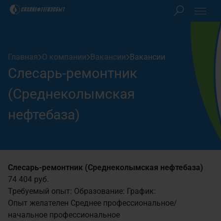
Клиентам
Главная
О компании
Вакансии
Вакансии
Акционерам
Слесарь-ремонтник
Закупки
(Среднеколымская
нефтебаза)
О компании
Пресс-центр
Слесарь-ремонтник (Среднеколымская нефтебаза)
74 404 руб.
Контакты
Требуемый опыт:
Образование:
График:
Опыт желателен
Среднее профессиональное/
Личный кабинет
начальное профессиональное