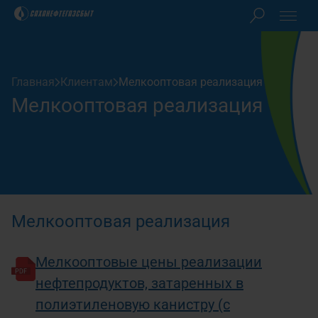
Клиентам
Главная
Клиентам
Мелкооптовая реализация
Акционерам
Мелкооптовая реализация
Закупки
О компании
Пресс-центр
Мелкооптовая реализация
Мелкооптовые цены реализации
Контакты
нефтепродуктов, затаренных в
полиэтиленовую канистру (с
Личный кабинет