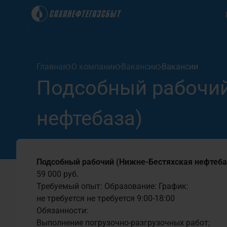
Клиентам
Главная
О компании
Вакансии
Вакансии
Акционерам
Подсобный рабочий
Вход для держателей
Вход
карт "Саханефтегазсбыт"
для “ЛК-
Закупки
нефтебаза)
ЛК клиента
ЛК клиент
+7 (914) 272-02-00
+7 (914) 27
Руководство пользователя
О компании
Подсобный рабочий (Нижне-Бестяхская нефтеба
59 000 руб.
Пресс-центр
Требуемый опыт:
Образование:
График:
не требуется
не требуется
9:00-18:00
Обязанности:
Выполнение погрузочно-разгрузочных работ;
Контакты