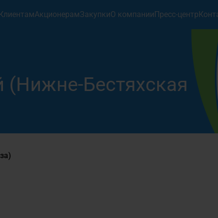
Клиентам
Акционерам
Закупки
О компании
Пресс-центр
Конт
 (Нижне-Бестяхская
Хранение”
а
2-97-78
за)