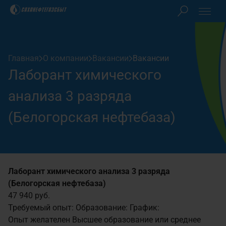
Клиентам
Главная
О компании
Вакансии
Вакансии
Акционерам
Лаборант химического
Закупки
анализа 3 разряда
(Белогорская нефтебаза)
О компании
Пресс-центр
Лаборант химического анализа 3 разряда
(Белогорская нефтебаза)
Контакты
47 940 руб.
Требуемый опыт:
Образование:
График:
Личный кабинет
Опыт желателен
Высшее образование или среднее