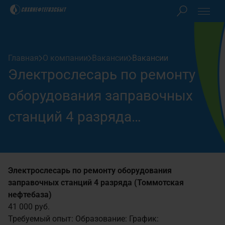
Клиентам
Главная
О компании
Вакансии
Вакансии
Акционерам
Электрослесарь по ремонту
Закупки
оборудования заправочных
станций 4 разряда
О компании
(Томмотская нефтебаза)
Пресс-центр
Электрослесарь по ремонту оборудования
заправочных станций 4 разряда (Томмотская
Контакты
нефтебаза)
41 000 руб.
Личный кабинет
Требуемый опыт:
Образование:
График: