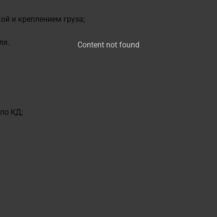
ой и креплением груза;
ля.
Content not found
по КД;