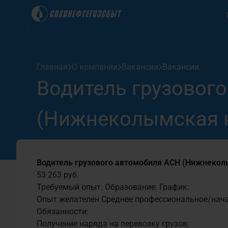
Клиентам
Главная
О компании
Вакансии
Вакансии
Акционерам
Водитель грузовог
Вход для держателей
Вход
карт "Саханефтегазсбыт"
для “ЛК-
Закупки
(Нижнеколымская 
ЛК клиента
ЛК клиент
+7 (914) 272-02-00
+7 (914) 27
Руководство пользователя
О компании
Водитель грузового автомобиля АСН (Нижнекол
53 263 руб.
Пресс-центр
Требуемый опыт:
Образование:
График:
Опыт желателен
Среднее профессиональное/нач
Обязанности:
Получение наряда на перевозку грузов;
Контакты