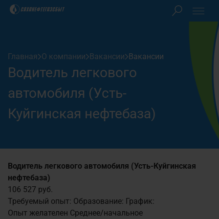
Клиентам
Главная
О компании
Вакансии
Вакансии
Акционерам
Водитель легкового
Закупки
автомобиля (Усть-
Куйгинская нефтебаза)
О компании
Пресс-центр
Водитель легкового автомобиля (Усть-Куйгинская
нефтебаза)
Контакты
106 527 руб.
Требуемый опыт:
Образование:
График:
Личный кабинет
Опыт желателен
Среднее/начальное