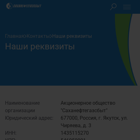
Клиентам
Главная
Контакты
Наши реквизиты
Акционерам
Наши реквизиты
Закупки
О компании
Пресс-центр
Наименование
Акционерное общество
организации
"Саханефтегазсбыт"
Контакты
Юридический адрес:
677000, Россия, г. Якутск, ул.
Чиряева, д. 3
ИНН:
1435115270
Личный кабинет