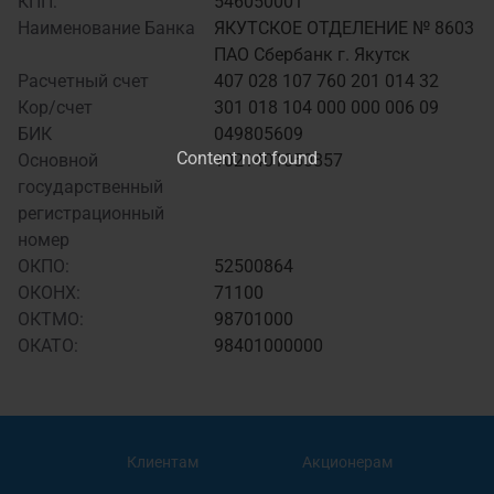
КПП:
546050001
Наименование Банка
ЯКУТСКОЕ ОТДЕЛЕНИЕ № 8603
ПАО Сбербанк г. Якутск
Расчетный счет
407 028 107 760 201 014 32
Кор/счет
301 018 104 000 000 006 09
БИК
049805609
Content not found
Основной
1021401050857
государственный
регистрационный
номер
ОКПО:
52500864
ОКОНХ:
71100
ОКТМО:
98701000
ОКАТО:
98401000000
Клиентам
Акционерам