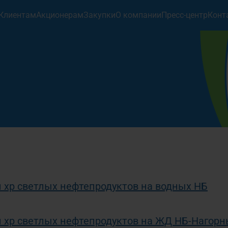
Клиентам
Акционерам
Закупки
О компании
Пресс-центр
Конт
Хранение”
а
2-97-78
и хр светлых нефтепродуктов на водных НБ
 и хр светлых нефтепродуктов на ЖД НБ-Нагор