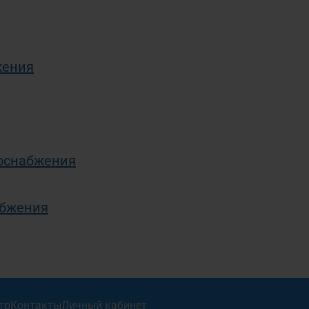
жения
доснабжения
абжения
тр
Контакты
Личный кабинет